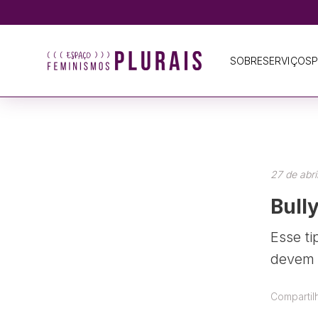
SOBRE
SERVIÇOS
P
27 de abri
Bull
Esse ti
devem 
Compartil