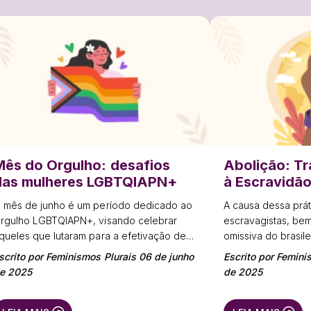
Mês do Orgulho: desafios
Abolição: T
das mulheres LGBTQIAPN+
à Escravidã
 mês de junho é um período dedicado ao
A causa dessa prát
rgulho LGBTQIAPN+, visando celebrar
escravagistas, be
queles que lutaram para a efetivação de
omissiva do brasile
ireitos dessa população e reforçar o
scrito por Feminismos Plurais 06 de junho
Escrito por Femini
ebate contra a supressão de direitos e a
e 2025
de 2025
iscriminação.