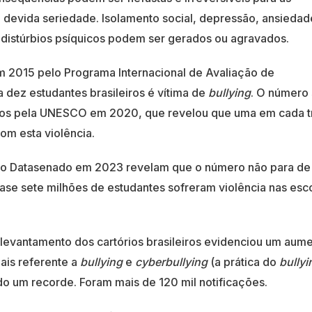
a devida seriedade. Isolamento social, depressão, ansiedad
 distúrbios psíquicos podem ser gerados ou agravados.
 2015 pelo Programa Internacional de Avaliação de
 dez estudantes brasileiros é vítima de
bullying
. O número
dos pela UNESCO em 2020, que revelou que uma em cada t
om esta violência.
lo Datasenado em 2023 revelam que o número não para de
ase sete milhões de estudantes sofreram violência nas esc
evantamento dos cartórios brasileiros evidenciou um aum
iais referente a
bullying
e
cyberbullying
(a prática do
bullyi
o um recorde. Foram mais de 120 mil notificações.