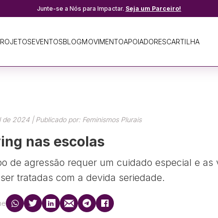
Junte-se a Nós para Impactar.
Seja um Parceiro!
ROJETOS
EVENTOS
BLOG
MOVIMENTO
APOIADORES
CARTILHA
l de 2024 | Publicado por: Feminismos Plurais
ying nas escolas
po de agressão requer um cuidado especial e as 
ser tratadas com a devida seriedade.
he