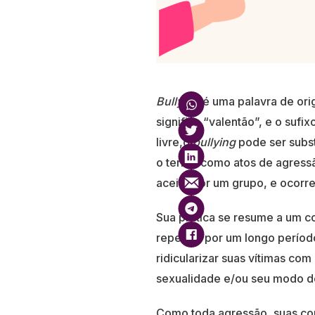
Bullying
é uma palavra de ori
significa “valentão”, e o sufix
livre,o
bullying
pode ser subst
o termo como atos de agressão
aceito por um grupo, e ocorr
Sua prática se resume a um con
repetem por um longo período.
ridicularizar suas vítimas com
sexualidade e/ou seu modo de 
Como toda agressão, suas con