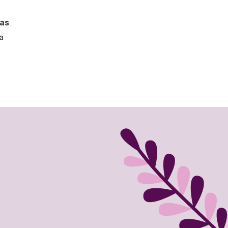
das
a