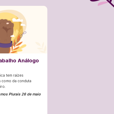
rabalho Análogo
o
ica tem raízes
m como da conduta
iro.
smos Plurais 26 de maio