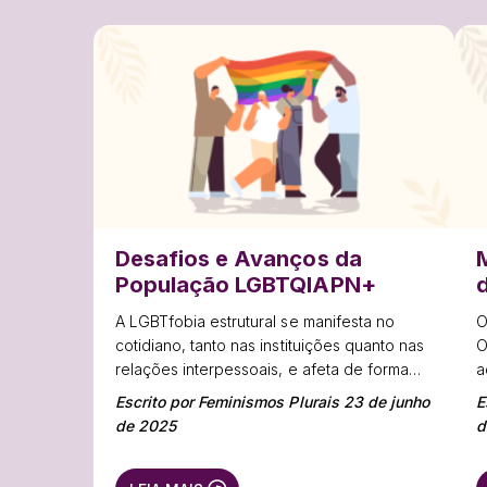
Desafios e Avanços da
População LGBTQIAPN+
A LGBTfobia estrutural se manifesta no
O
cotidiano, tanto nas instituições quanto nas
O
relações interpessoais, e afeta de forma
a
ainda mais severa pessoas LGBT+ negras,
d
Escrito por Feminismos Plurais 23 de junho
E
periféricas e com deficiência.
d
de 2025
d
d