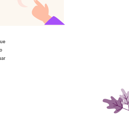
que
o
uar