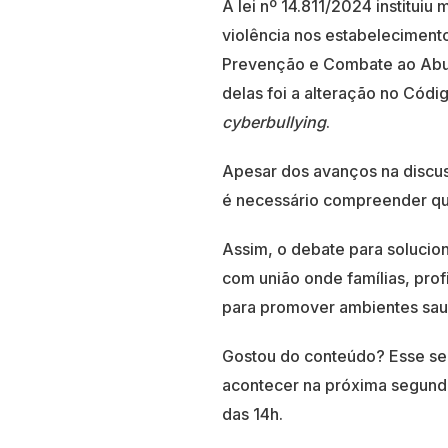
A lei nº 14.811/2024 institui
violência nos estabelecimento
Prevenção e Combate ao Abus
delas foi a alteração no Códig
cyberbullying
.
Apesar dos avanços na discu
é necessário compreender que
Assim, o debate para solucio
com união onde famílias, pro
para promover ambientes saud
Gostou do conteúdo? Esse se
acontecer na próxima segunda-
das 14h.