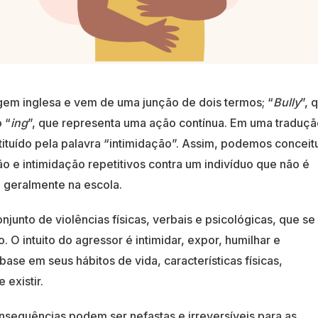
gem inglesa e vem de uma junção de dois termos; “
Bully
”, 
o “
ing
”, que representa uma ação contínua. Em uma traduçã
ituído pela palavra “intimidação”. Assim, podemos conceit
 e intimidação repetitivos contra um indivíduo que não é
e geralmente na escola.
junto de violências físicas, verbais e psicológicas, que se
 O intuito do agressor é intimidar, expor, humilhar e
 base em seus hábitos de vida, características físicas,
existir.
sequências podem ser nefastas e irreversíveis para as