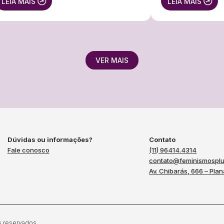
LEIA MAIS
LEIA MAIS
VER MAIS
Dúvidas ou informações?
Contato
Fale conosco
(11) 96414.4314
contato@feminismosplu
Av. Chibarás, 666 – Plan
s reservados.