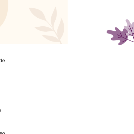
 de
s
sso