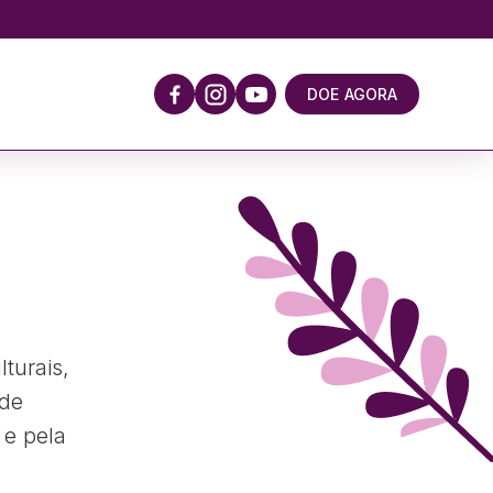
DOE AGORA
turais,
 de
 e pela