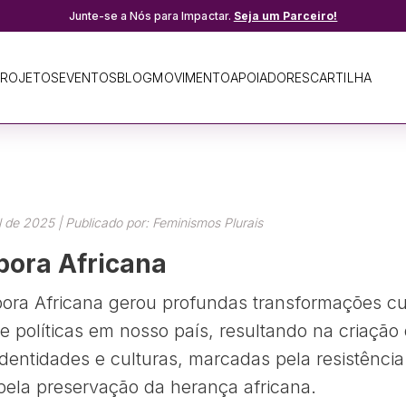
Junte-se a Nós para Impactar.
Seja um Parceiro!
ROJETOS
EVENTOS
BLOG
MOVIMENTO
APOIADORES
CARTILHA
l de 2025 | Publicado por: Feminismos Plurais
pora Africana
ora Africana gerou profundas transformações cul
 e políticas em nosso país, resultando na criação
dentidades e culturas, marcadas pela resistência
pela preservação da herança africana.