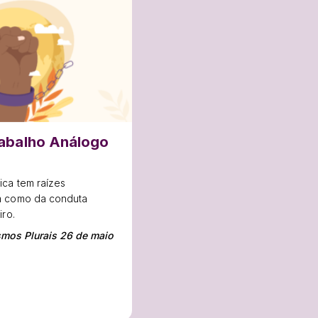
rabalho Análogo
o
ica tem raízes
m como da conduta
iro.
smos Plurais 26 de maio