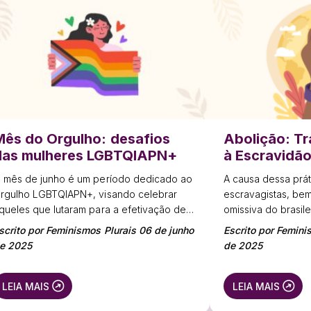
Mês do Orgulho: desafios
Abolição: T
das mulheres LGBTQIAPN+
à Escravidã
 mês de junho é um período dedicado ao
A causa dessa prát
rgulho LGBTQIAPN+, visando celebrar
escravagistas, be
queles que lutaram para a efetivação de
omissiva do brasile
ireitos dessa população e reforçar o
scrito por Feminismos Plurais 06 de junho
Escrito por Femini
ebate contra a supressão de direitos e a
e 2025
de 2025
iscriminação.
LEIA MAIS
LEIA MAIS