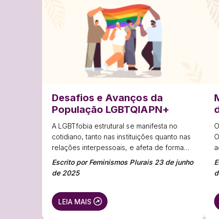
Desafios e Avanços da
População LGBTQIAPN+
A LGBTfobia estrutural se manifesta no
O
cotidiano, tanto nas instituições quanto nas
O
relações interpessoais, e afeta de forma
a
ainda mais severa pessoas LGBT+ negras,
d
Escrito por Feminismos Plurais 23 de junho
E
periféricas e com deficiência.
d
de 2025
d
d
LEIA MAIS