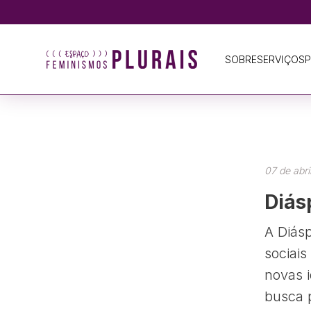
SOBRE
SERVIÇOS
P
07 de abri
Diás
A Diásp
sociais
novas i
busca 