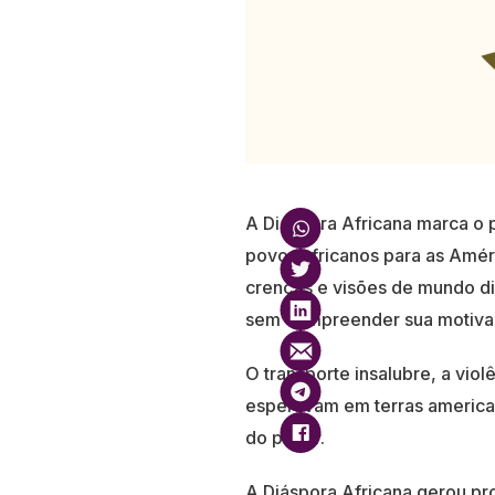
A Diáspora Africana marca o 
povos africanos para as Amér
crenças e visões de mundo di
sem compreender sua motiva
O transporte insalubre, a viol
esperavam em terras america
do porvir.
A Diáspora Africana gerou pro