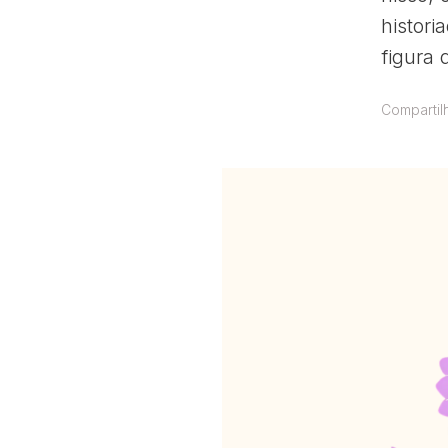
histori
figura 
Compartil