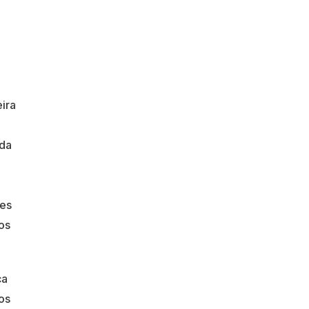
ira
ada
res
os
ca
nos