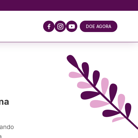
DOE AGORA
Ana
sando
a