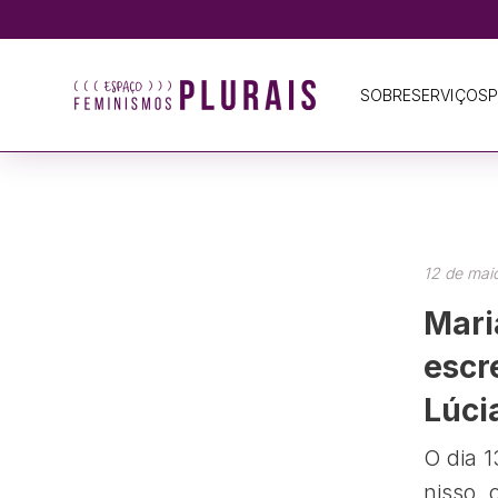
SOBRE
SERVIÇOS
P
12 de maio
Mari
escr
Lúci
O dia 
nisso, 