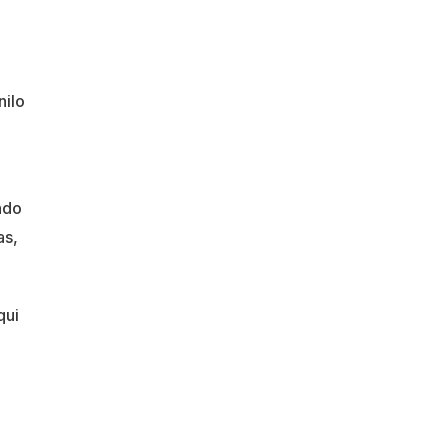
nilo
ando
as,
qui