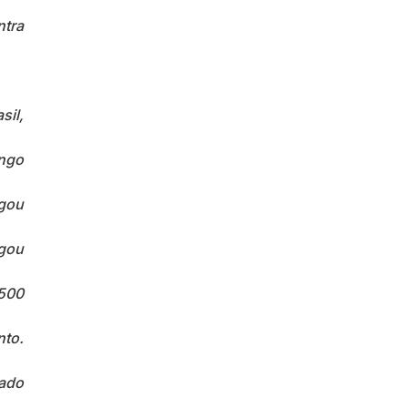
ntra
sil,
ngo
gou
agou
500
nto.
sado