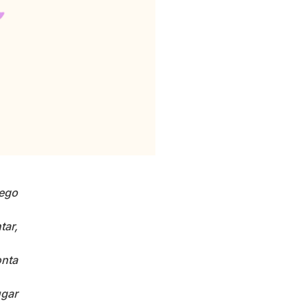
nego
tar,
onta
ugar