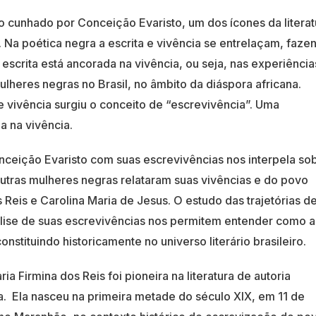
o cunhado por Conceição Evaristo, um dos ícones da literat
Na poética negra a escrita e vivência se entrelaçam, faze
 escrita está ancorada na vivência, ou seja, nas experiência
lheres negras no Brasil, no âmbito da diáspora africana.
 e vivência surgiu o conceito de “escrevivência”. Uma
a na vivência.
ceição Evaristo com suas escrevivências nos interpela so
 outras mulheres negras relataram suas vivências e do povo
Reis e Carolina Maria de Jesus. O estudo das trajetórias d
nálise de suas escrevivências nos permitem entender como a
onstituindo historicamente no universo literário brasileiro.
ia Firmina dos Reis foi pioneira na literatura de autoria
a.
Ela nasceu na primeira metade do século XIX, em 11 de