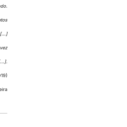
ado.
atos
 […]
 vez
[…].
019)
eira