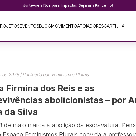
Junte-se a Nós para Impactar.
Seja um Parceiro!
ROJETOS
EVENTOS
BLOG
MOVIMENTO
APOIADORES
CARTILHA
 de 2025 | Publicado por: Feminismos Plurais
a Firmina dos Reis e as
evivências abolicionistas – por 
a da Silva
13 de maio marca a abolição da escravatura. Pen
o Espaço Feminismos Plurais convida a professor