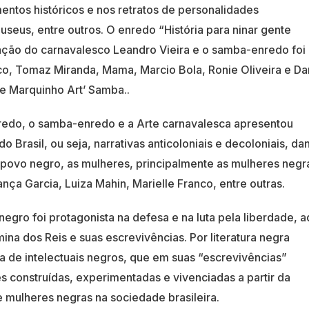
ntos históricos e nos retratos de personalidades
seus, entre outros. O enredo “História para ninar gente
ção do carnavalesco Leandro Vieira e o samba-enredo foi
, Tomaz Miranda, Mama, Marcio Bola, Ronie Oliveira e Da
te Marquinho Art’ Samba..
redo, o samba-enredo e a Arte carnavalesca apresentou
do Brasil, ou seja, narrativas anticoloniais e decoloniais, d
o povo negro, as mulheres, principalmente as mulheres negr
nça Garcia, Luiza Mahin, Marielle Franco, entre outras.
ro foi protagonista na defesa e na luta pela liberdade, a
ina dos Reis e suas escrevivências. Por literatura negra
a de intelectuais negros, que em suas “escrevivências”
s construídas, experimentadas e vivenciadas a partir da
mulheres negras na sociedade brasileira.