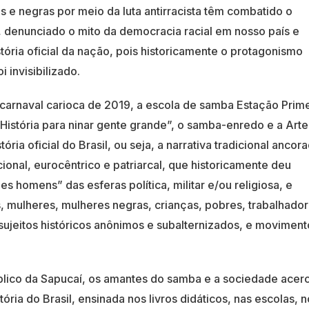
s e negras por meio da luta antirracista têm combatido o
o, denunciado o mito da democracia racial em nosso país e
stória oficial da nação, pois historicamente o protagonismo
i invisibilizado.
carnaval carioca de 2019, a escola de samba Estação Prime
istória para ninar gente grande”, o samba-enredo e a Arte
ria oficial do Brasil, ou seja, a narrativa tradicional ancor
cional, eurocêntrico e patriarcal, que historicamente deu
des homens” das esferas política, militar e/ou religiosa, e
os, mulheres, mulheres negras, crianças, pobres, trabalhado
 sujeitos históricos anônimos e subalternizados, e moviment
blico da Sapucaí, os amantes do samba e a sociedade acer
tória do Brasil, ensinada nos livros didáticos, nas escolas, 