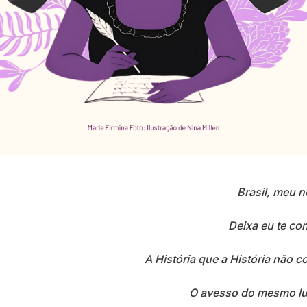
Brasil, meu 
Deixa eu te con
A História que a História não c
O avesso do mesmo l